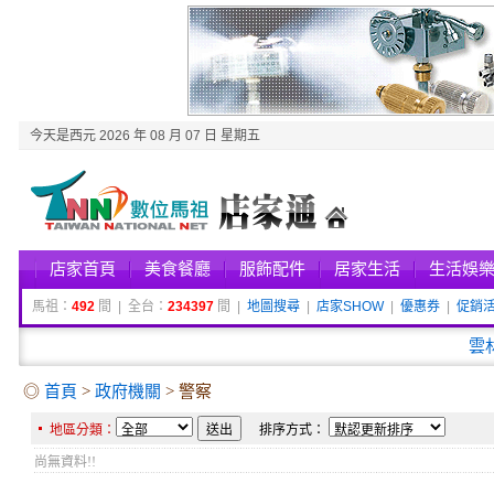
今天是西元 2026 年 08 月 07 日 星期五
店家首頁
美食餐廳
服飾配件
居家生活
生活娛
馬祖：
492
間 | 全台：
234397
間 |
地圖搜尋
|
店家SHOW
|
優惠券
|
促銷
雲
◎
首頁
>
政府機關
> 警察
地區分類：
排序方式：
尚無資料!!